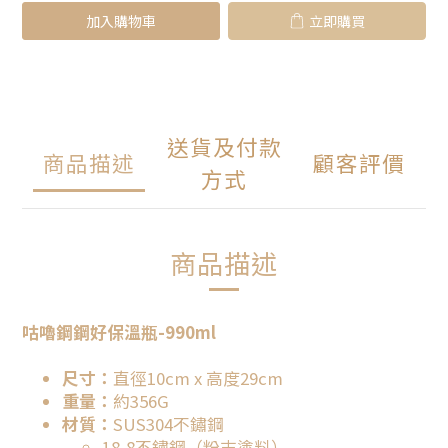
加入購物車
立即購買
送貨及付款
商品描述
顧客評價
方式
商品描述
咕嚕鋼鋼好保溫瓶-990ml
尺寸：
直徑10cm x 高度29cm
重量：
約356G
材質：
SUS304不鏽鋼
18-8不鏽鋼（粉末塗料）