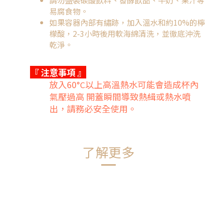
請勿盛裝碳酸飲料、發酵飲品、牛奶、果汁等
易腐食物。
如果容器內部有繡跡，加入溫水和約10%的檸
檬酸，2-3小時後用軟海綿清洗，並徹底沖洗
乾淨。
『 注意事項
』
放入60
以上高溫熱水可能會造成杯內
°C
氣壓過高 開蓋瞬間導致熱緝或熱水噴
出，請務必安全使用。
了解更多