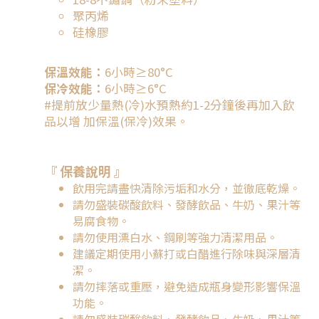
聚丙烯
硅橡膠
保溫效能：
6小時≥80°C
保冷效能：
6小時≥6°C
#提前放少量熱(冷)水預熱約1-2分鐘後再加入飲
品以增 加保溫(保冷)效果。
『 保養說明
』
飲用完請盡快清除污垢和水分，並徹底乾燥。
請勿盛裝碳酸飲料、發酵飲品、牛奶、果汁等
易腐食物。
請勿使用漂白水、鋼刷等強力清潔用品。
建議定期使用小蘇打或白醋進行除味與深層清
潔。
請勿摔落或重壓，避免造成瓶身變形影響保溫
功能。