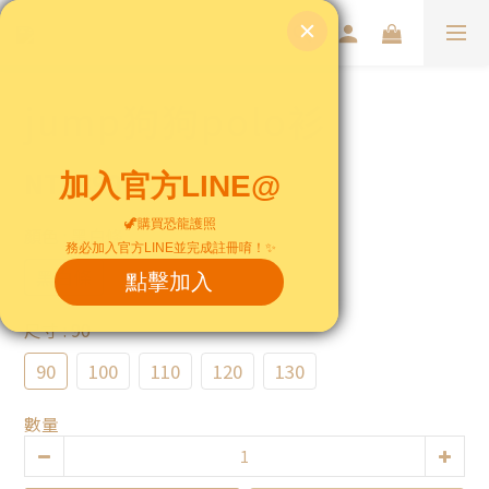
jump狗狗polo衫
NT$390
顏色
: 黑白條
黑白條
尺寸
: 90
90
100
110
120
130
數量