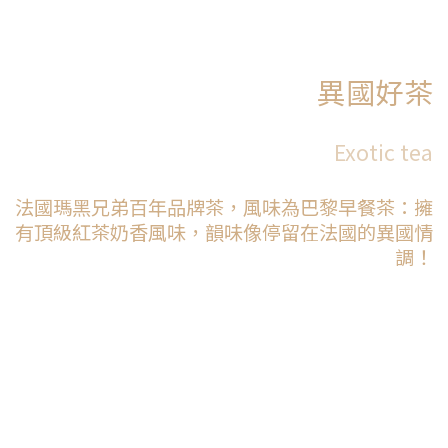
異國好茶
Exotic tea
法國瑪黑兄弟百年品牌茶，風味為巴黎早餐茶：擁
有頂級紅茶奶香風味，韻味像停留在法國的異國情
調！