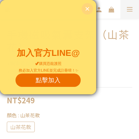
手機磁吸氣囊支架（山茶
花）
◗獨家造型趣味設計
◗三段式設計
◗拆裝方便無殘膠
NT$249
顏色
: 山茶花款
山茶花款